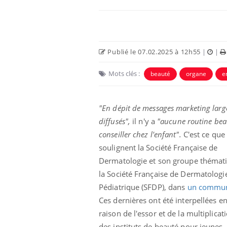
Publié le 07.02.2025 à 12h55
|
|
Mots clés :
beauté
organe
e
Eczéma Chronique des Mains :
Car
Youtube
You
Youtube
expliquer ma maladie
pré
"En dépit de messages marketing lar
diffusés",
il n'y a
"aucune routine bea
Il y a des sujets qui sont faciles à aborder...
Fati
d'autres non ! D'un côté, poser des
mêm
conseiller chez l'enfant".
C'est ce que
questions sur la maladie d'un proche c'est
care
soulignent la Société Française de
montrer ...
...
Dermatologie et son groupe thémat
la Société Française de Dermatologi
Pédiatrique (SFDP), dans
un commu
Ces dernières ont été interpellées e
raison de l'essor et de la multiplicat
des instituts de beauté pour jeunes