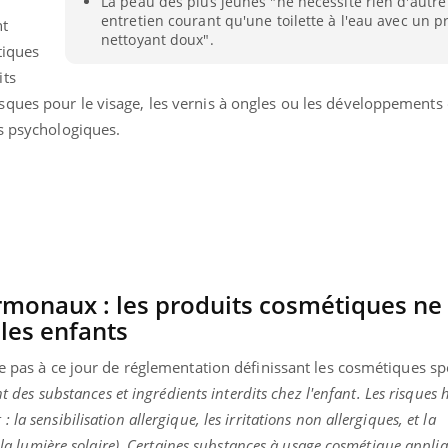
La peau des plus jeunes "ne nécessite rien d'autr
entretien courant qu'une toilette à l'eau avec un p
nt
nettoyant doux".
tiques
its
ques pour le visage, les vernis à ongles ou les développements 
ns psychologiques.
ormonaux : les produits cosmétiques ne
les enfants
te pas à ce jour de réglementation définissant les cosmétiques s
nt des substances et ingrédients interdits chez l'enfant. Les risques 
a sensibilisation allergique, les irritations non allergiques, et la
à la lumière solaire). Certaines substances à usage cosmétique appliq