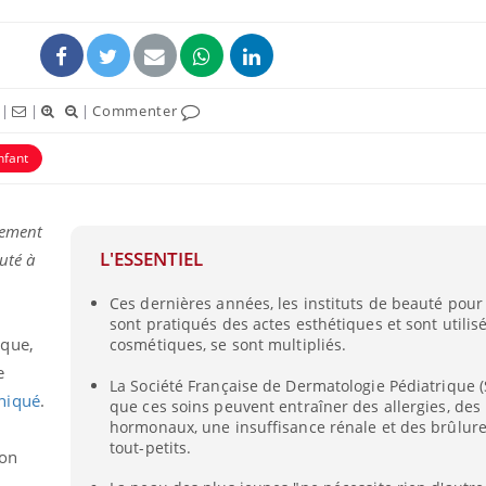
|
|
|
Commenter
nfant
ence en fer : comprendre pour
Insuline & Charge ment
tube
Youtube
Youtube
Yout
venir
osait en parler??
gement
L'ESSENTIEL
uté à
gue, irritabilité, brouillard mental ou
En 2026, l'insuline dans l
e alopécie… Les symptômes de la
reste entourée d'idées re
Ces dernières années, les instituts de beauté pour
nce en fer sont multiples ce qui la rend
patients comme parfois ch
sont pratiqués des actes esthétiques et sont utilis
ique,
cosmétiques, se sont multipliés.
e
La Société Française de Dermatologie Pédiatrique (
niqué
.
que ces soins peuvent entraîner des allergies, de
hormonaux, une insuffisance rénale et des brûlure
n
tout-petits.
ion