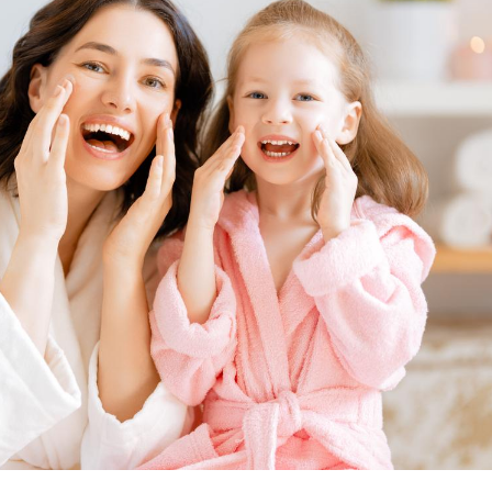
Cancer colorectal : une
Cytomég
stratégie simple aurait
change d
changé la donne au Pays
charge 
basque
enceint
Chikungunya, dengue,
La siest
West Nile : que se passe-
de dormi
t-il dans le sud de la
France ?
Les médicaments GLP-1
VIH : la
protègent-ils aussi les os
tous les
?
elle enfi