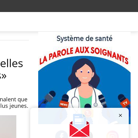
elles
s»
gnalent que
plus jeunes.
Publicité