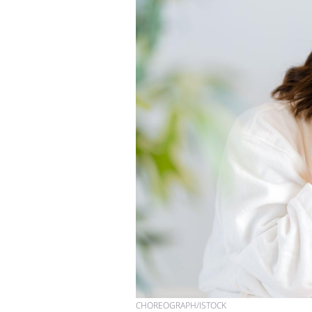
Grossesse à risque : ce jus
naturel attire l'attention
des chercheurs
Comment oublier les
écrans en vacances ?
Toujours connectés :
comment le travail
empiète de plus en plus
sur nos soirées
CHOREOGRAPH/ISTOCK