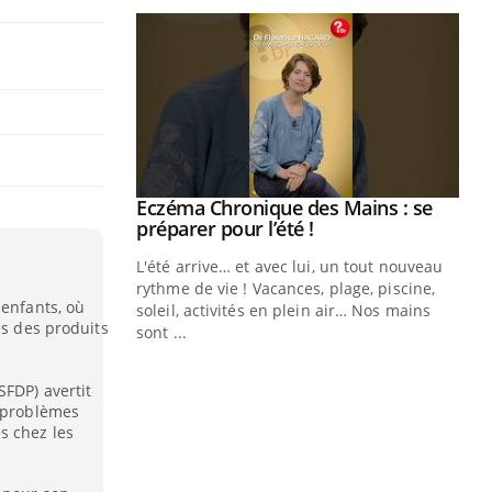
ale : et si on
Eczéma Chronique des Mains : se
Youtube
ube
Youtube
préparer pour l’été !
e diabète de type 2
L'été arrive… et avec lui, un tout nouveau
çues chez les
rythme de vie ! Vacances, plage, piscine,
 enfants, où
ez les soignants.
soleil, activités en plein air… Nos mains
és des produits
sont ...
Di
You
SFDP) avertit
Le 
s problèmes
nom
s chez les
dia
défi