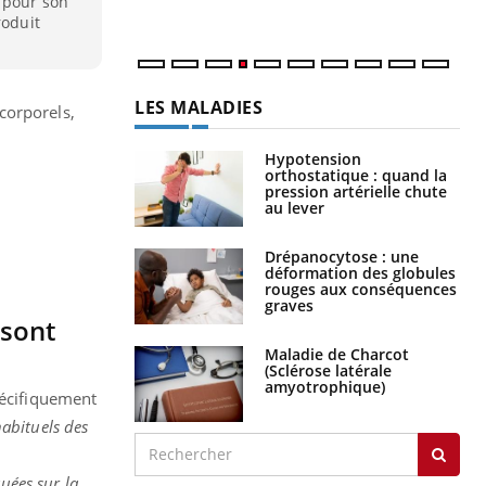
e pour son
roduit
LES MALADIES
corporels,
Hypotension
orthostatique : quand la
pression artérielle chute
au lever
Drépanocytose : une
déformation des globules
rouges aux conséquences
graves
 sont
Maladie de Charcot
(Sclérose latérale
amyotrophique)
pécifiquement
habituels des
uées sur la