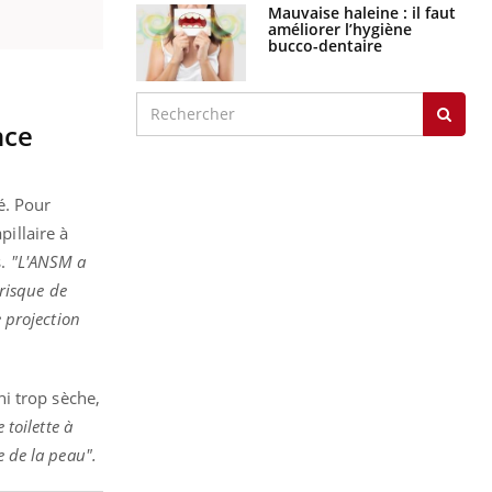
Mauvaise haleine : il faut
améliorer l’hygiène
bucco-dentaire
nce
é. Pour
pillaire à
s.
"L'ANSM a
 risque de
e projection
i trop sèche,
 toilette à
e de la peau".