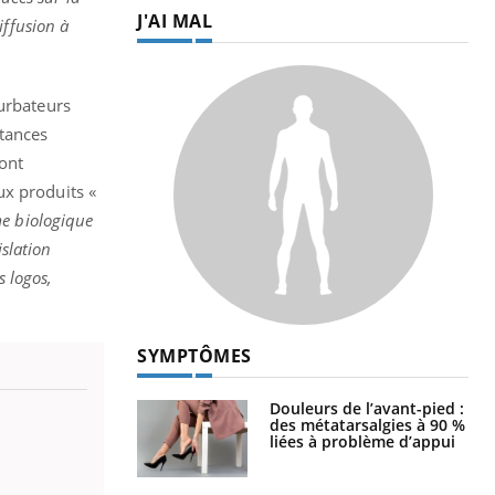
J'AI MAL
iffusion à
turbateurs
stances
sont
ux produits «
e biologique
islation
s logos,
SYMPTÔMES
Douleurs de l’avant-pied :
des métatarsalgies à 90 %
liées à problème d’appui