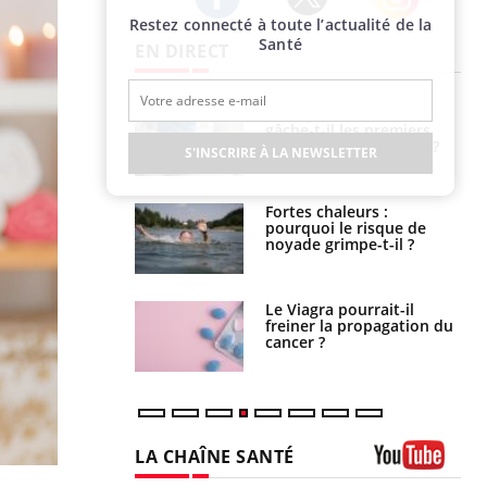
Restez connecté à toute l’actualité de la
Twitter
Facebook
Instagram
Santé
EN DIRECT
alovirus : ce qui
Pourquoi votre ventre
ans la prise en
gâche-t-il les premiers
des femmes
jours de vos vacances ?
S'INSCRIRE À LA NEWSLETTER
es
e empêche-t-elle
Fortes chaleurs :
r la nuit ?
pourquoi le risque de
noyade grimpe-t-il ?
 fin du comprimé
Le Viagra pourrait-il
 jours se profile-t-
freiner la propagation du
n ?
cancer ?
LA CHAÎNE SANTÉ
Youtube