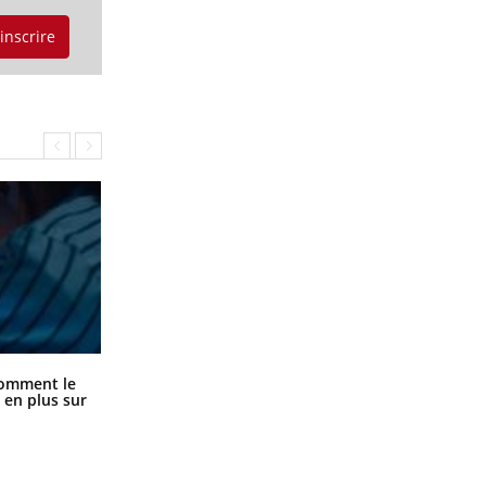
'inscrire
Cancer colorectal : une stratégie
comment le
simple aurait changé la donne au
 en plus sur
Pays basque