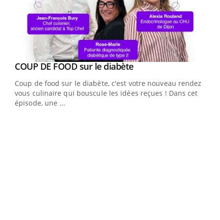
Youtube
COUP DE FOOD sur le diabète
Youtube
Coup de food sur le diabète, c'est votre nouveau rendez-
vous culinaire qui bouscule les idées reçues ! Dans cet
épisode, une ...
Yout
Quand l’entreprise mise sur le bien être global
Ecz
Youtube
You
(3/3
Dans
vous
quot